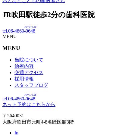
おとなとこどもの歯医者さん
JR吹田駅徒歩
2
分の歯科医院
おーむしば
tel.06-4860-
0648
MENU
MENU
当院について
治療内容
交通アクセス
採用情報
スタッフブログ
おーむしば
tel.06-4860-
0648
ネット予約はこちらから
〒5640031
大阪府吹田市元町4-8名匠医館3階
In