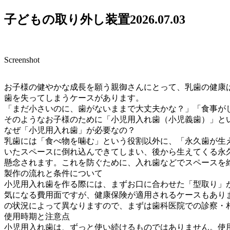
子どもの取り外し装置
2026.07.03
Screenshot
お子様の健やかな成長を願う親御さんにとって、乳歯の健康
歯を失ってしまうケースがあります。
「まだ小さいのに、歯がないままで大丈夫かな？」「食事が
そのようなお子様のために「小児用入れ歯（小児義歯）」と
なぜ「小児用入れ歯」が必要なの？
乳歯には「食べ物を噛む」という役割以外に、「永久歯が生
いたスペースに倒れ込んできてしまい、後から生えてくる永
懸念されます。これを防ぐために、入れ歯などでスペースを
製作の流れと条件について
小児用入れ歯を作る際には、まずお口に合わせた「型取り」
気になる費用面ですが、健康保険が適用されるケースもあり
の状況によって異なりますので、まずは歯科医院での診察・
使用時期と注意点
小児用入れ歯は、ずっと使い続けるものではありません。使