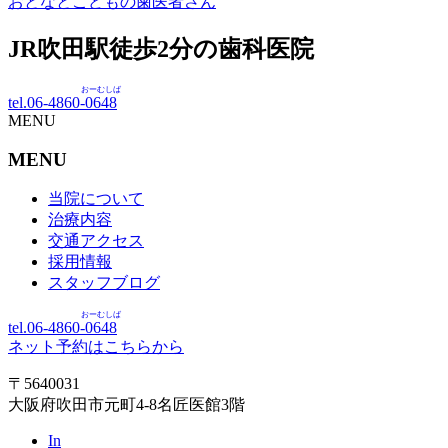
おとなとこどもの歯医者さん
JR吹田駅徒歩
2
分の歯科医院
おーむしば
tel.06-4860-
0648
MENU
MENU
当院について
治療内容
交通アクセス
採用情報
スタッフブログ
おーむしば
tel.06-4860-
0648
ネット予約はこちらから
〒5640031
大阪府吹田市元町4-8名匠医館3階
In