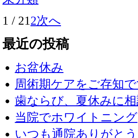
1 / 2
1
2
次へ
最近の投稿
お盆休み
周術期ケアをご存知で
歯ならび、夏休みに相
当院でホワイトニング
いつも通院ありがとう