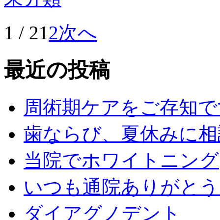
1 / 2
1
2
次へ
最近の投稿
周術期ケアをご存知で
歯ならび、夏休みに相
当院でホワイトニング
いつも通院ありがとう
ダイアグノデント