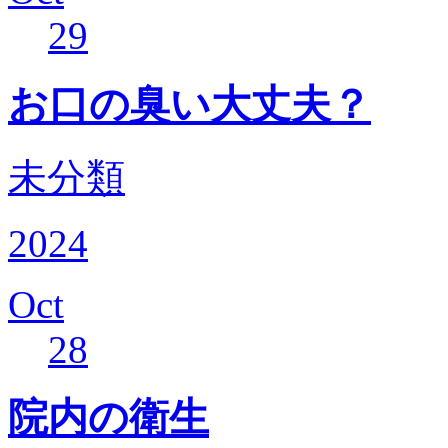
29
お口の臭い大丈夫？
未分類
2024
Oct
28
院内の衛生