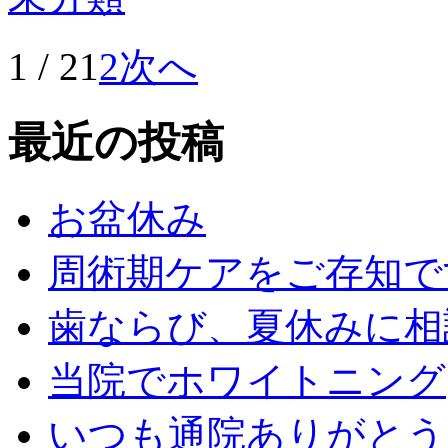
1 / 2
1
2
次へ
最近の投稿
お盆休み
周術期ケアをご存知で
歯ならび、夏休みに相
当院でホワイトニング
いつも通院ありがとう