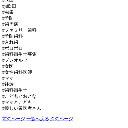
#吹田
#jr吹田
#虫歯
#予防
#歯周病
#ファミリー歯科
#予防歯科
#入れ歯
#ボロボロ
#歯科衛生士募集
#プレオルソ
#女医
#女性歯科医師
#ママ
#往診
#歯科衛生士
#こどもとおとな
#ママとこども
#優しい歯医者さん
前のページ
一覧へ戻る
次のページ