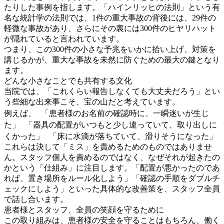
たりした事例を指します。「ハインリッヒの法則」という有
名な統計学の法則では、1件の重大事故の背後には、29件の
軽微な事故があり、さらにその裏には300件のヒヤリハット
が隠れていると言われています。
つまり、この300件の小さな予兆をいかに拾い上げ、対策を
講じるかが、重大な事故を未然に防ぐための最大の鍵となり
ます。
どんな小さなことでも共有する文化
当院では、「これくらい報告しなくても大丈夫だろう」とい
う些細な出来事こそ、宝の山だと考えています。
例えば、 「患者様のお名前の確認時に、一瞬迷いが生じ
た」 「器具の配置がいつもと少し違っていて、取り出しに
くかった」 「床に水滴が落ちていて、滑りそうになった」
これらは決して「ミス」を責めるためのものではありませ
ん。スタッフ個人を責めるのではなく、なぜそれが起きたの
かという「仕組み」に注目します。「配置が悪かったのであ
れば、置き場所をルール化しよう」「確認の手順をダブルチ
ェックにしよう」といった具体的な改善策を、スタッフ全員
で話し合います。
患者様とスタッフ、全員の笑顔を守るために
この取り組みは、患者様の安全を守ることはもちろん、働く