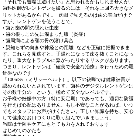
「それでも被曝は避けたい」と思われるかもしれませんが、
歯科医師がレントゲンを撮るのには、それを上回る大きなメ
リットがあるからです。 肉眼で見えるのは歯の表面だけで
すが、レントゲンを使うことで、
• 歯と歯の間の隠れた虫歯
• 歯の根っこの先に溜まった膿（炎症）
• 歯周病による顎の骨の溶け具合
• 親知らずの向きや神経との距離 などを正確に把握できま
す。これらを見逃すと、手遅れになって歯を抜くことになっ
たり、重大なトラブルに繋がったりするリスクがあります。
つまり、レントゲンは「確実で安全な治療」を行うための羅
針盤なのです
「100mSv（ミリシーベルト）」以下の被曝では健康被害が
認められないとされています。歯科のデジタルレントゲンは
その数千分の一という、極めて安全なレベルです。
お子様や妊娠中の方（特に安定期）であっても、適切な防護
を行えば心配はありません。もし不安なことがあれば、いつ
でもスタッフにお声がけください。正しい知識を持ち、安心
して健康なお口づくりに取り組んでいきましょう。
当院は予防やケアにもとても力を入れております
はじめてのかたも