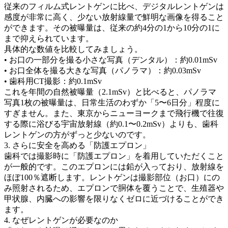
従来のフィルム式レントゲンに比べ、デジタルレントゲンは
感度が非常に高く、少ない放射線量で鮮明な画像を得ること
ができます。その被曝量は、従来の約4分の1から10分の1に
まで抑えられています。
具体的な数値を比較してみましょう。
• お口の一部分を撮る小さな写真（デンタル）：約0.01mSv
• お口全体を撮る大きな写真（パノラマ）：約0.03mSv
• 歯科用CT撮影：約0.1mSv
これを年間の自然被曝量（2.1mSv）と比べると、パノラマ
写真1枚の被曝量は、日常生活のわずか「5〜6日分」程度に
すぎません。また、東京からニューヨークまで飛行機で往復
する際に浴びる宇宙放射線（約0.1〜0.2mSv）よりも、歯科
レントゲンの方がずっと少ないのです。
3. さらに安全を高める「防護エプロン」
歯科では撮影時に「防護エプロン」を着用していただくこと
が一般的です。このエプロンには鉛が入っており、放射線を
ほぼ100％遮断します。レントゲンは撮影部位（お口）にの
み照射されるため、エプロンで胴体を覆うことで、生殖器や
甲状腺、内臓への影響を限りなくゼロに近づけることができ
ます。
4. なぜレントゲンが必要なのか