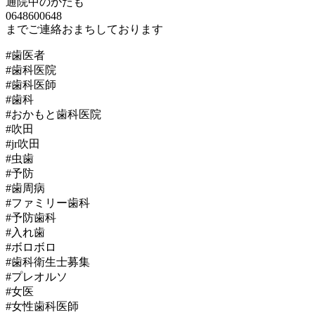
通院中のかたも
0648600648
までご連絡おまちしております
#歯医者
#歯科医院
#歯科医師
#歯科
#おかもと歯科医院
#吹田
#jr吹田
#虫歯
#予防
#歯周病
#ファミリー歯科
#予防歯科
#入れ歯
#ボロボロ
#歯科衛生士募集
#プレオルソ
#女医
#女性歯科医師