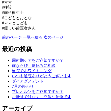
#ママ
#往診
#歯科衛生士
#こどもとおとな
#ママとこども
#優しい歯医者さん
前のページ
一覧へ戻る
次のページ
最近の投稿
周術期ケアをご存知ですか？
歯ならび、夏休みに相談
当院でホワイトニング
いつも通院ありがとうございます
ダイアグノデント
7月の終わり
プレオルソをご存知ですか？
お掃除ではなく、立派な治療です
アーカイブ