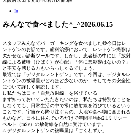
大阪府吹田市元町4-8名匠医館3階
In
みんなで食べました^_^
2026.06.15
スタッフみんなでバーガーキングを食べました😋今日はレ
ントゲンのお話です。歯科治療において、レントゲン撮影は
欠かせない診断ツールです。しかし、患者様の中には「放射
線による被曝（ひばく）が心配」「体に悪影響はないの？」
と不安を感じる方もいらっしゃるでしょう。
最近では「デジタルレントゲン」です。今回は、デジタルレ
ントゲンの被曝量がどれほど少ないのか、そしてその安全性
について詳しく解説します。
1. 私たちは日々「自然放射線」を浴びている
まず知っておいていただきたいのは、私たちは特別なことを
しなくても、日常生活の中で常に放射線を浴びているという
ことです。宇宙から降り注ぐもの、大地や食べ物に含まれる
ものなど、日本に住んでいるだけで年間平均約2.1ミリシー
ベルト（mSv）の放射線を自然に受けています。
2. デジタルレントゲンの被曝量は「ごくわずか」