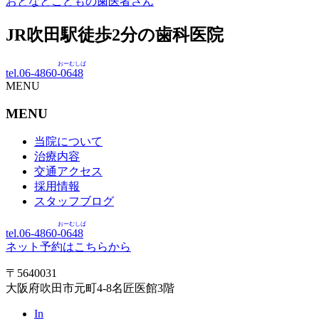
おとなとこどもの歯医者さん
JR吹田駅徒歩
2
分の歯科医院
おーむしば
tel.06-4860-
0648
MENU
MENU
当院について
治療内容
交通アクセス
採用情報
スタッフブログ
おーむしば
tel.06-4860-
0648
ネット予約はこちらから
〒5640031
大阪府吹田市元町4-8名匠医館3階
In