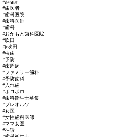
#dentist
#歯医者
#歯科医院
#歯科医師
#歯科
#おかもと歯科医院
#吹田
#jr吹田
#虫歯
#予防
#歯周病
#ファミリー歯科
#予防歯科
#入れ歯
#ボロボロ
#歯科衛生士募集
#プレオルソ
#女医
#女性歯科医師
#ママ女医
#往診
#歯科衛生士