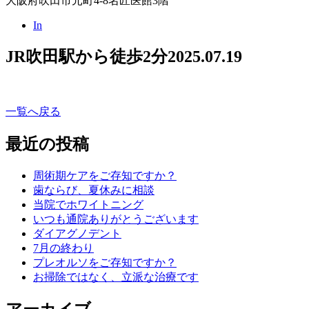
大阪府吹田市元町4-8名匠医館3階
In
JR吹田駅から徒歩2分
2025.07.19
一覧へ戻る
最近の投稿
周術期ケアをご存知ですか？
歯ならび、夏休みに相談
当院でホワイトニング
いつも通院ありがとうございます
ダイアグノデント
7月の終わり
プレオルソをご存知ですか？
お掃除ではなく、立派な治療です