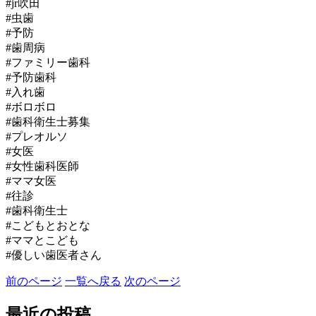
#jr吹田
#虫歯
#予防
#歯周病
#ファミリー歯科
#予防歯科
#入れ歯
#ボロボロ
#歯科衛生士募集
#プレオルソ
#女医
#女性歯科医師
#ママ女医
#往診
#歯科衛生士
#こどもとおとな
#ママとこども
#優しい歯医者さん
前のページ
一覧へ戻る
次のページ
最近の投稿