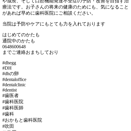
や成長、そして口腔機能発達不全症の予防・改善を目指す治
療法です。お子さんの将来の健康のためにも、気になること
があれば早めに歯科医院にご相談ください。
当院は予防やケアにもとても力を入れております
はじめてのかたも
通院中のかたも
0648600648
までご連絡おまちしており
#dhegg
#DH
#dhの卵
#dentaloffice
#dentalclinic
#dentist
#歯医者
#歯科医院
#歯科医師
#歯科
#おかもと歯科医院
#吹田