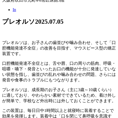
大阪府吹田市元町4-8名匠医館3階
In
プレオルソ
2025.07.05
プレオルソは、お子さんの歯並びや噛み合わせ、そして「口
腔機能発達不全症」の改善を目指す、マウスピース型の矯正
装置です。
口腔機能発達不全症とは、舌や唇、口の周りの筋肉、呼吸・
咀嚼・嚥下・発音といったお口の機能が十分に発達していな
い状態を指し、歯並びの乱れや噛み合わせの問題、さらには
発音や食事のトラブルにもつながります。
プレオルソは、成長期のお子さん（主に3歳～10歳くらい）
に適しており、やわらかい素材でできているため、着け外し
が簡単で、学校など外出時には外しておくことができます。
この装置は、毎日日中1時間以上と就寝時に装着することで
効果を発揮します。装着中は「口を閉じて鼻呼吸を意識す