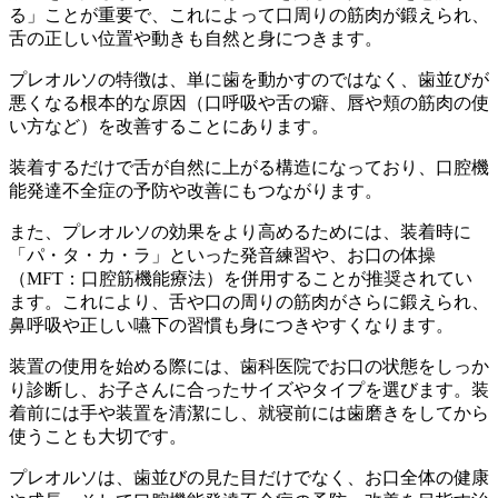
る」ことが重要で、これによって口周りの筋肉が鍛えられ、
舌の正しい位置や動きも自然と身につきます。
プレオルソの特徴は、単に歯を動かすのではなく、歯並びが
悪くなる根本的な原因（口呼吸や舌の癖、唇や頬の筋肉の使
い方など）を改善することにあります。
装着するだけで舌が自然に上がる構造になっており、口腔機
能発達不全症の予防や改善にもつながります。
また、プレオルソの効果をより高めるためには、装着時に
「パ・タ・カ・ラ」といった発音練習や、お口の体操
（MFT：口腔筋機能療法）を併用することが推奨されてい
ます。これにより、舌や口の周りの筋肉がさらに鍛えられ、
鼻呼吸や正しい嚥下の習慣も身につきやすくなります。
装置の使用を始める際には、歯科医院でお口の状態をしっか
り診断し、お子さんに合ったサイズやタイプを選びます。装
着前には手や装置を清潔にし、就寝前には歯磨きをしてから
使うことも大切です。
プレオルソは、歯並びの見た目だけでなく、お口全体の健康