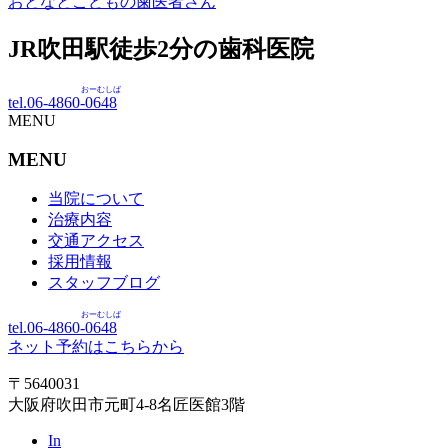
おとなとこどもの歯医者さん
JR吹田駅徒歩
2
分の歯科医院
おーむしば
tel.06-4860-
0648
MENU
MENU
当院について
治療内容
交通アクセス
採用情報
スタッフブログ
おーむしば
tel.06-4860-
0648
ネット予約はこちらから
〒5640031
大阪府吹田市元町4-8名匠医館3階
In