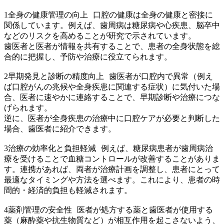
1全身の健康管理の向上 口腔の健康は全身の健康と密接に
関係しています。例えば、歯周病は糖尿病や心疾患、脳卒中
などのリスクを高めることが研究で示されています。
歯医者と医者が情報を共有することで、患者の全身状態を総
合的に把握し、予防や治療に役立てられます。
2早期発見と診断の精度向上 歯医者が口腔内で異常（例え
ば口腔がんの兆候や全身疾患に関連する症状）に気付いた場
合、医者に速やかに連絡することで、早期診断や治療につな
げられます。
逆に、医者が全身疾患の治療中に口腔ケアが必要と判断した
場合、歯医者に紹介できます。
3治療の効率化と負担軽減 例えば、糖尿病患者が歯周病治
療を受けることで血糖コントロールが改善することがありま
す。連携があれば、両者が治療計画を調整し、患者にとって
最適なタイミングや方法を選べます。これにより、患者の時
間的・経済的負担も軽減されます。
4薬剤管理の安全性 医者が処方する薬と歯医者が使用する
薬（麻酔薬や抗生物質など）が相互作用を起こさないよう、