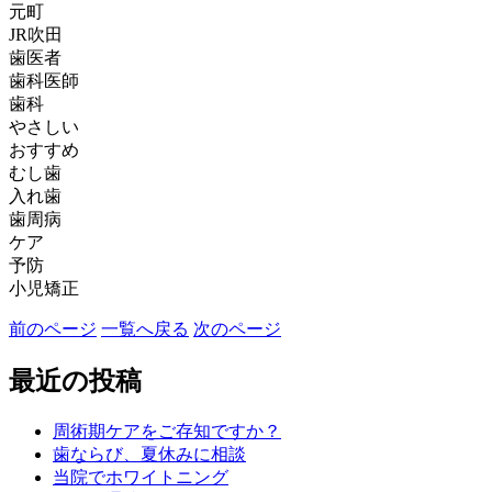
元町
JR吹田
歯医者
歯科医師
歯科
やさしい
おすすめ
むし歯
入れ歯
歯周病
ケア
予防
小児矯正
前のページ
一覧へ戻る
次のページ
最近の投稿
周術期ケアをご存知ですか？
歯ならび、夏休みに相談
当院でホワイトニング