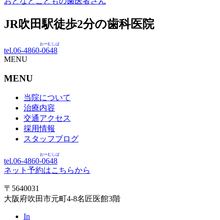
おとなとこどもの歯医者さん
JR吹田駅徒歩
2
分の歯科医院
おーむしば
tel.06-4860-
0648
MENU
MENU
当院について
治療内容
交通アクセス
採用情報
スタッフブログ
おーむしば
tel.06-4860-
0648
ネット予約はこちらから
〒5640031
大阪府吹田市元町4-8名匠医館3階
In