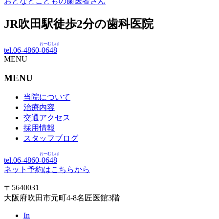
おとなとこどもの歯医者さん
JR吹田駅徒歩
2
分の歯科医院
おーむしば
tel.06-4860-
0648
MENU
MENU
当院について
治療内容
交通アクセス
採用情報
スタッフブログ
おーむしば
tel.06-4860-
0648
ネット予約はこちらから
〒5640031
大阪府吹田市元町4-8名匠医館3階
In