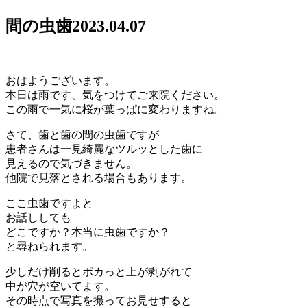
間の虫歯
2023.04.07
おはようございます。
本日は雨です、気をつけてご来院ください。
この雨で一気に桜が葉っぱに変わりますね。
さて、歯と歯の間の虫歯ですが
患者さんは一見綺麗なツルッとした歯に
見えるので気づきません。
他院で見落とされる場合もあります。
ここ虫歯ですよと
お話ししても
どこですか？本当に虫歯ですか？
と尋ねられます。
少しだけ削るとポカっと上が剥がれて
中が穴が空いてます。
その時点で写真を撮ってお見せすると