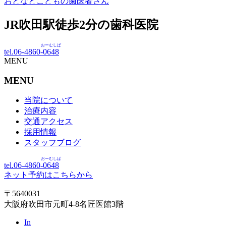
おとなとこどもの歯医者さん
JR吹田駅徒歩
2
分の歯科医院
おーむしば
tel.06-4860-
0648
MENU
MENU
当院について
治療内容
交通アクセス
採用情報
スタッフブログ
おーむしば
tel.06-4860-
0648
ネット予約はこちらから
〒5640031
大阪府吹田市元町4-8名匠医館3階
In