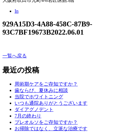
大阪府吹田市元町4-8名匠医館3階
In
929A15D3-4A88-458C-87B9-
93C7BF19673B
2022.06.01
一覧へ戻る
最近の投稿
周術期ケアをご存知ですか？
歯ならび、夏休みに相談
当院でホワイトニング
いつも通院ありがとうございます
ダイアグノデント
7月の終わり
プレオルソをご存知ですか？
お掃除ではなく、立派な治療です