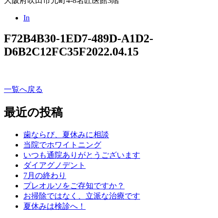
大阪府吹田市元町4-8名匠医館3階
In
F72B4B30-1ED7-489D-A1D2-
D6B2C12FC35F
2022.04.15
一覧へ戻る
最近の投稿
歯ならび、夏休みに相談
当院でホワイトニング
いつも通院ありがとうございます
ダイアグノデント
7月の終わり
プレオルソをご存知ですか？
お掃除ではなく、立派な治療です
夏休みは検診へ！