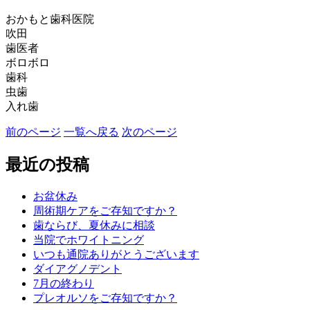
おかもと歯科医院
吹田
歯医者
ボロボロ
歯科
虫歯
入れ歯
前のページ
一覧へ戻る
次のページ
最近の投稿
お盆休み
周術期ケアをご存知ですか？
歯ならび、夏休みに相談
当院でホワイトニング
いつも通院ありがとうございます
ダイアグノデント
7月の終わり
プレオルソをご存知ですか？