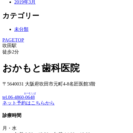
2019年3月
カテゴリー
未分類
PAGETOP
吹田駅
徒歩
2
分
おかもと歯科医院
〒5640031 大阪府吹田市元町4-8名匠医館3階
おーむしば
tel.06-4860-
0648
ネット予約はこちらから
診療時間
月・水