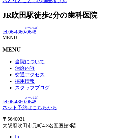
おとなとこどもの歯医者さん
JR吹田駅徒歩
2
分の歯科医院
おーむしば
tel.06-4860-
0648
MENU
MENU
当院について
治療内容
交通アクセス
採用情報
スタッフブログ
おーむしば
tel.06-4860-
0648
ネット予約はこちらから
〒5640031
大阪府吹田市元町4-8名匠医館3階
In