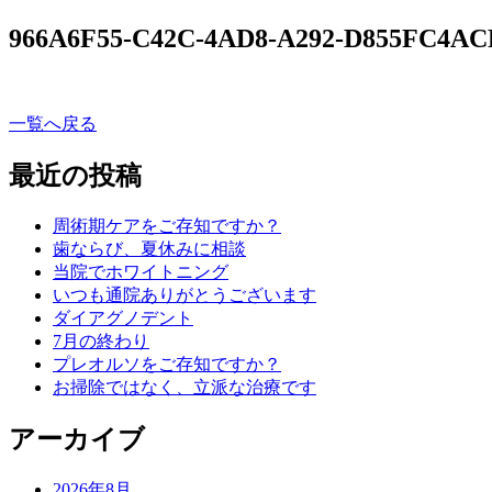
966A6F55-C42C-4AD8-A292-D855FC4AC
一覧へ戻る
最近の投稿
周術期ケアをご存知ですか？
歯ならび、夏休みに相談
当院でホワイトニング
いつも通院ありがとうございます
ダイアグノデント
7月の終わり
プレオルソをご存知ですか？
お掃除ではなく、立派な治療です
アーカイブ
2026年8月