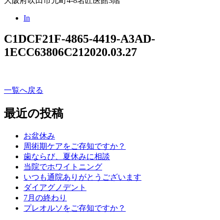
大阪府吹田市元町4-8名匠医館3階
In
C1DCF21F-4865-4419-A3AD-
1ECC63806C21
2020.03.27
一覧へ戻る
最近の投稿
お盆休み
周術期ケアをご存知ですか？
歯ならび、夏休みに相談
当院でホワイトニング
いつも通院ありがとうございます
ダイアグノデント
7月の終わり
プレオルソをご存知ですか？