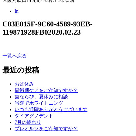
大阪府吹田市元町4-8名匠医館3階
In
C83E015F-9C60-4589-93EB-
119871928FB0
2020.02.23
一覧へ戻る
最近の投稿
お盆休み
周術期ケアをご存知ですか？
歯ならび、夏休みに相談
当院でホワイトニング
いつも通院ありがとうございます
ダイアグノデント
7月の終わり
プレオルソをご存知ですか？