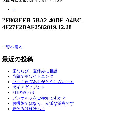
大阪府吹田市元町4-8名匠医館3階
In
2F803EFB-5BA2-40DF-A4BC-
4F27F2DAF258
2019.12.28
一覧へ戻る
最近の投稿
歯ならび、夏休みに相談
当院でホワイトニング
いつも通院ありがとうございます
ダイアグノデント
7月の終わり
プレオルソをご存知ですか？
お掃除ではなく、立派な治療です
夏休みは検診へ！