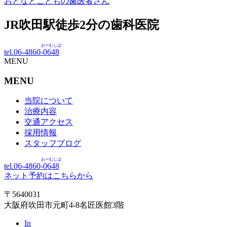
おとなとこどもの歯医者さん
JR吹田駅徒歩
2
分の歯科医院
おーむしば
tel.06-4860-
0648
MENU
MENU
当院について
治療内容
交通アクセス
採用情報
スタッフブログ
おーむしば
tel.06-4860-
0648
ネット予約はこちらから
〒5640031
大阪府吹田市元町4-8名匠医館3階
In