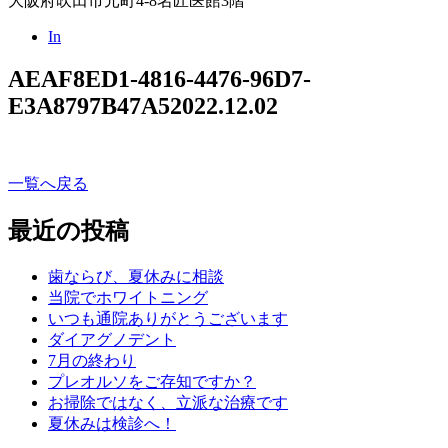
大阪府吹田市元町4-8名匠医館3階
In
AEAF8ED1-4816-4476-96D7-
E3A8797B47A5
2022.12.02
一覧へ戻る
最近の投稿
歯ならび、夏休みに相談
当院でホワイトニング
いつも通院ありがとうございます
ダイアグノデント
7月の終わり
プレオルソをご存知ですか？
お掃除ではなく、立派な治療です
夏休みは検診へ！