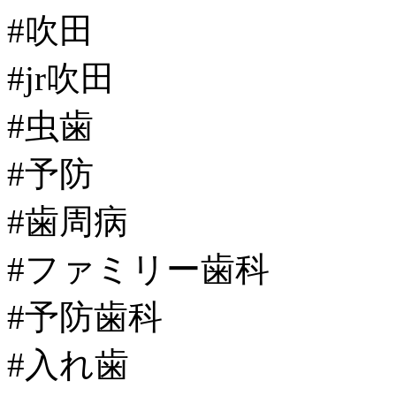
#吹田
#jr吹田
#虫歯
#予防
#歯周病
#ファミリー歯科
#予防歯科
#入れ歯