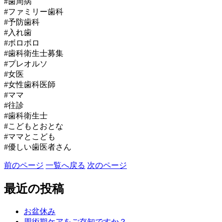
#歯周病
#ファミリー歯科
#予防歯科
#入れ歯
#ボロボロ
#歯科衛生士募集
#プレオルソ
#女医
#女性歯科医師
#ママ
#往診
#歯科衛生士
#こどもとおとな
#ママとこども
#優しい歯医者さん
前のページ
一覧へ戻る
次のページ
最近の投稿
お盆休み
周術期ケアをご存知ですか？