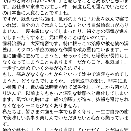
でぱっと終わればいいのに」と感じることもあるかと思いま
す。お仕事や家事でお忙しい中、何度も足を運んでいただく
のは本当に大変なことですよね。
ですが、残念ながら歯は、風邪のように「お薬を飲んで寝て
いれば、自分の力で元通りになる」という自然治癒力があり
ません。一度虫歯になってしまったり、歯ぐきの病気が進ん
でしまったりすると、元に戻ることはないのです。
歯科治療は、大変精密です。特に根っこの治療や被せ物の調
整は、ミクロン単位の細かな作業を積み重ねていきます。一
度に無理に進めてしまうと、せっかく治した場所が長持ちし
なくなってしまうこともあります。だからこそ、根気強く、
一歩ずつ進めていく必要があるのです。
もし、痛みがなくなったからといって途中で通院をやめてし
まうと、どうなるでしょうか。 治療途中の歯は、非常に脆
い状態です。仮の蓋は時間が経てば劣化し、そこから菌が入
り込んで、以前よりももっと深刻な状態へと悪化してしまい
ます。気づいた時には「歯の崩壊」が進み、抜歯を避けられ
なくなるケースも少なくありません。
私たちは、皆さまの歯を一本でも多く守り、一生ご自身の歯
で美味しい食事を楽しんでいただきたいと心から願っていま
す。
治療の終わりまで、しっかり通院していただくことが歯を守