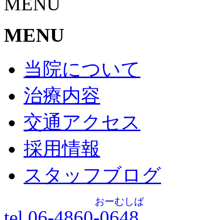
MENU
MENU
当院について
治療内容
交通アクセス
採用情報
スタッフブログ
おーむしば
tel.06-4860-
0648