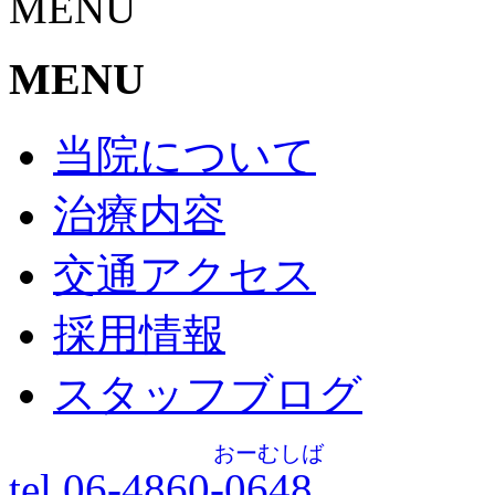
MENU
MENU
当院について
治療内容
交通アクセス
採用情報
スタッフブログ
おーむしば
tel.06-4860-
0648