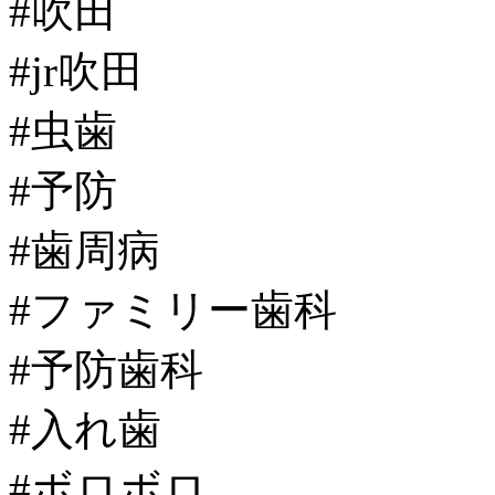
#吹田
#jr吹田
#虫歯
#予防
#歯周病
#ファミリー歯科
#予防歯科
#入れ歯
#ボロボロ