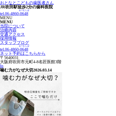
おとなとこどもの歯医者さん
JR吹田駅徒歩
2
分の歯科医院
おーむしば
tel.06-4860-
0648
MENU
MENU
当院について
治療内容
交通アクセス
採用情報
スタッフブログ
おーむしば
tel.06-4860-
0648
ネット予約はこちらから
〒5640031
大阪府吹田市元町4-8名匠医館3階
In
噛む力がなぜ大切
2026.03.14