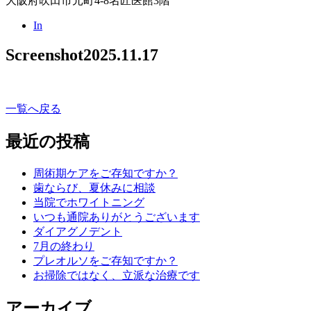
大阪府吹田市元町4-8名匠医館3階
In
Screenshot
2025.11.17
一覧へ戻る
最近の投稿
周術期ケアをご存知ですか？
歯ならび、夏休みに相談
当院でホワイトニング
いつも通院ありがとうございます
ダイアグノデント
7月の終わり
プレオルソをご存知ですか？
お掃除ではなく、立派な治療です
アーカイブ