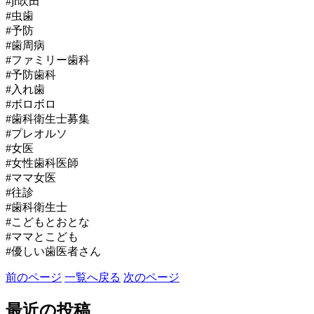
#jr吹田
#虫歯
#予防
#歯周病
#ファミリー歯科
#予防歯科
#入れ歯
#ボロボロ
#歯科衛生士募集
#プレオルソ
#女医
#女性歯科医師
#ママ女医
#往診
#歯科衛生士
#こどもとおとな
#ママとこども
#優しい歯医者さん
前のページ
一覧へ戻る
次のページ
最近の投稿