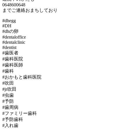
0648600648
までご連絡おまちしており
#dhegg
#DH
#dhの卵
#dentaloffice
#dentalclinic
#dentist
#歯医者
#歯科医院
#歯科医師
#歯科
#おかもと歯科医院
#吹田
#jr吹田
#虫歯
#予防
#歯周病
#ファミリー歯科
#予防歯科
#入れ歯