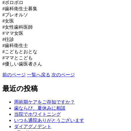
#ボロボロ
#歯科衛生士募集
#プレオルソ
#女医
#女性歯科医師
#ママ女医
#往診
#歯科衛生士
#こどもとおとな
#ママとこども
#優しい歯医者さん
前のページ
一覧へ戻る
次のページ
最近の投稿
周術期ケアをご存知ですか？
歯ならび、夏休みに相談
当院でホワイトニング
いつも通院ありがとうございます
ダイアグノデント