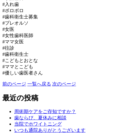
#入れ歯
#ボロボロ
#歯科衛生士募集
#プレオルソ
#女医
#女性歯科医師
#ママ女医
#往診
#歯科衛生士
#こどもとおとな
#ママとこども
#優しい歯医者さん
前のページ
一覧へ戻る
次のページ
最近の投稿
周術期ケアをご存知ですか？
歯ならび、夏休みに相談
当院でホワイトニング
いつも通院ありがとうございます