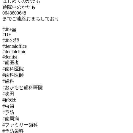
はじめてのかたも
通院中のかたも
0648600648
までご連絡おまちしており
#dhegg
#DH
#dhの卵
#dentaloffice
#dentalclinic
#dentist
#歯医者
#歯科医院
#歯科医師
#歯科
#おかもと歯科医院
#吹田
#jr吹田
#虫歯
#予防
#歯周病
#ファミリー歯科
#予防歯科