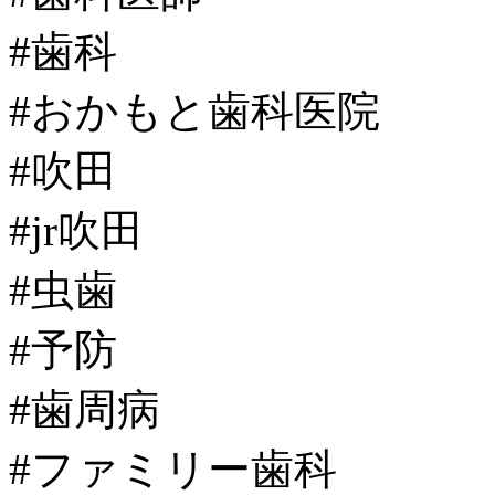
#歯科
#おかもと歯科医院
#吹田
#jr吹田
#虫歯
#予防
#歯周病
#ファミリー歯科