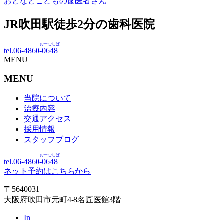
おとなとこどもの歯医者さん
JR吹田駅徒歩
2
分の歯科医院
おーむしば
tel.06-4860-
0648
MENU
MENU
当院について
治療内容
交通アクセス
採用情報
スタッフブログ
おーむしば
tel.06-4860-
0648
ネット予約はこちらから
〒5640031
大阪府吹田市元町4-8名匠医館3階
In