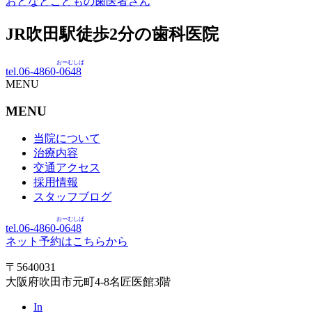
おとなとこどもの歯医者さん
JR吹田駅徒歩
2
分の歯科医院
おーむしば
tel.06-4860-
0648
MENU
MENU
当院について
治療内容
交通アクセス
採用情報
スタッフブログ
おーむしば
tel.06-4860-
0648
ネット予約はこちらから
〒5640031
大阪府吹田市元町4-8名匠医館3階
In