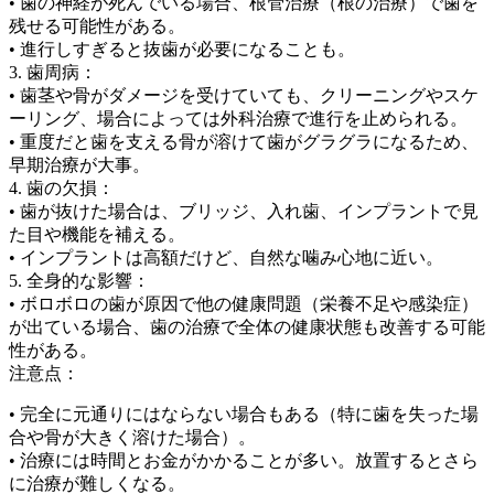
• 歯の神経が死んでいる場合、根管治療（根の治療）で歯を
残せる可能性がある。
• 進行しすぎると抜歯が必要になることも。
3. 歯周病：
• 歯茎や骨がダメージを受けていても、クリーニングやスケ
ーリング、場合によっては外科治療で進行を止められる。
• 重度だと歯を支える骨が溶けて歯がグラグラになるため、
早期治療が大事。
4. 歯の欠損：
• 歯が抜けた場合は、ブリッジ、入れ歯、インプラントで見
た目や機能を補える。
• インプラントは高額だけど、自然な噛み心地に近い。
5. 全身的な影響：
• ボロボロの歯が原因で他の健康問題（栄養不足や感染症）
が出ている場合、歯の治療で全体の健康状態も改善する可能
性がある。
注意点：
• 完全に元通りにはならない場合もある（特に歯を失った場
合や骨が大きく溶けた場合）。
• 治療には時間とお金がかかることが多い。放置するとさら
に治療が難しくなる。