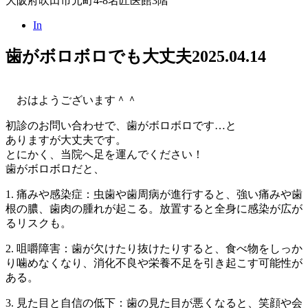
大阪府吹田市元町4-8名匠医館3階
In
歯がボロボロでも大丈夫
2025.04.14
おはようございます＾＾
初診のお問い合わせで、歯がボロボロです…と
ありますが大丈夫です。
とにかく、当院へ足を運んでください！
歯がボロボロだと、
1. 痛みや感染症：虫歯や歯周病が進行すると、強い痛みや歯
根の膿、歯肉の腫れが起こる。放置すると全身に感染が広が
るリスクも。
2. 咀嚼障害：歯が欠けたり抜けたりすると、食べ物をしっか
り噛めなくなり、消化不良や栄養不足を引き起こす可能性が
ある。
3. 見た目と自信の低下：歯の見た目が悪くなると、笑顔や会