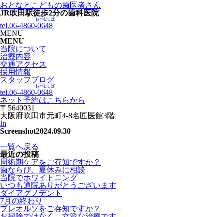
おとなとこどもの歯医者さん
JR吹田駅徒歩
2
分の歯科医院
おーむしば
tel.06-4860-
0648
MENU
MENU
当院について
治療内容
交通アクセス
採用情報
スタッフブログ
おーむしば
tel.06-4860-
0648
ネット予約はこちらから
〒5640031
大阪府吹田市元町4-8名匠医館3階
In
Screenshot
2024.09.30
一覧へ戻る
最近の投稿
周術期ケアをご存知ですか？
歯ならび、夏休みに相談
当院でホワイトニング
いつも通院ありがとうございます
ダイアグノデント
7月の終わり
プレオルソをご存知ですか？
お掃除ではなく、立派な治療です