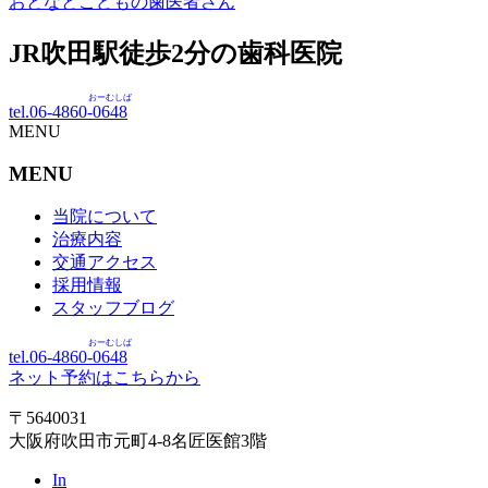
おとなとこどもの歯医者さん
JR吹田駅徒歩
2
分の歯科医院
おーむしば
tel.06-4860-
0648
MENU
MENU
当院について
治療内容
交通アクセス
採用情報
スタッフブログ
おーむしば
tel.06-4860-
0648
ネット予約はこちらから
〒5640031
大阪府吹田市元町4-8名匠医館3階
In