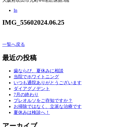
大阪府吹田市元町4-8名匠医館3階
In
IMG_5560
2024.06.25
一覧へ戻る
最近の投稿
歯ならび、夏休みに相談
当院でホワイトニング
いつも通院ありがとうございます
ダイアグノデント
7月の終わり
プレオルソをご存知ですか？
お掃除ではなく、立派な治療です
夏休みは検診へ！
アーカイブ