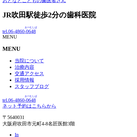
おとなとこどもの歯医者さん
JR吹田駅徒歩
2
分の歯科医院
おーむしば
tel.06-4860-
0648
MENU
MENU
当院について
治療内容
交通アクセス
採用情報
スタッフブログ
おーむしば
tel.06-4860-
0648
ネット予約はこちらから
〒5640031
大阪府吹田市元町4-8名匠医館3階
In