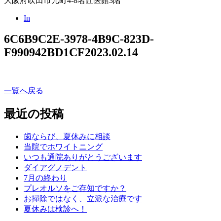
大阪府吹田市元町4-8名匠医館3階
In
6C6B9C2E-3978-4B9C-823D-
F990942BD1CF
2023.02.14
一覧へ戻る
最近の投稿
歯ならび、夏休みに相談
当院でホワイトニング
いつも通院ありがとうございます
ダイアグノデント
7月の終わり
プレオルソをご存知ですか？
お掃除ではなく、立派な治療です
夏休みは検診へ！