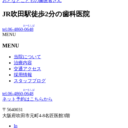
おとなとこどもの歯医者さん
JR吹田駅徒歩
2
分の歯科医院
おーむしば
tel.06-4860-
0648
MENU
MENU
当院について
治療内容
交通アクセス
採用情報
スタッフブログ
おーむしば
tel.06-4860-
0648
ネット予約はこちらから
〒5640031
大阪府吹田市元町4-8名匠医館3階
In