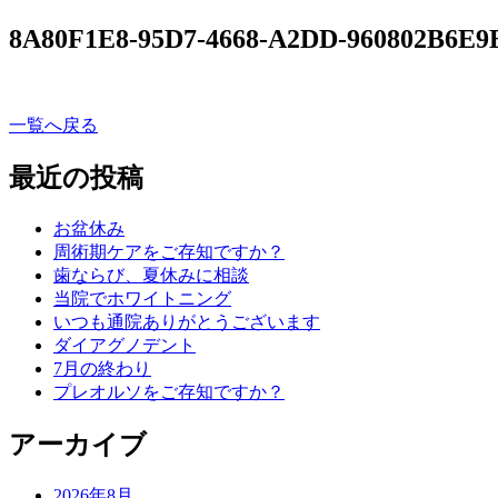
8A80F1E8-95D7-4668-A2DD-960802B6E9
一覧へ戻る
最近の投稿
お盆休み
周術期ケアをご存知ですか？
歯ならび、夏休みに相談
当院でホワイトニング
いつも通院ありがとうございます
ダイアグノデント
7月の終わり
プレオルソをご存知ですか？
アーカイブ
2026年8月