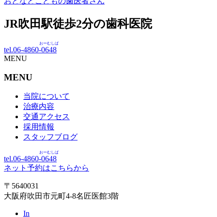
おとなとこどもの歯医者さん
JR吹田駅徒歩
2
分の歯科医院
おーむしば
tel.06-4860-
0648
MENU
MENU
当院について
治療内容
交通アクセス
採用情報
スタッフブログ
おーむしば
tel.06-4860-
0648
ネット予約はこちらから
〒5640031
大阪府吹田市元町4-8名匠医館3階
In