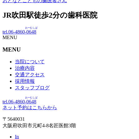
おとなとこどもの歯医者さん
JR吹田駅徒歩
2
分の歯科医院
おーむしば
tel.06-4860-
0648
MENU
MENU
当院について
治療内容
交通アクセス
採用情報
スタッフブログ
おーむしば
tel.06-4860-
0648
ネット予約はこちらから
〒5640031
大阪府吹田市元町4-8名匠医館3階
In