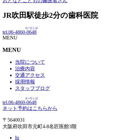
おとなとこどもの歯医者さん
JR吹田駅徒歩
2
分の歯科医院
おーむしば
tel.06-4860-
0648
MENU
MENU
当院について
治療内容
交通アクセス
採用情報
スタッフブログ
おーむしば
tel.06-4860-
0648
ネット予約はこちらから
〒5640031
大阪府吹田市元町4-8名匠医館3階
In