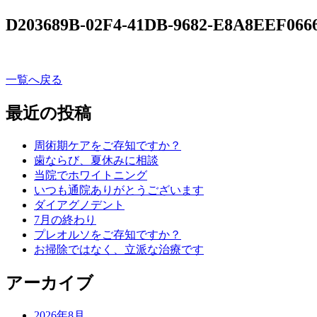
D203689B-02F4-41DB-9682-E8A8EEF066
一覧へ戻る
最近の投稿
周術期ケアをご存知ですか？
歯ならび、夏休みに相談
当院でホワイトニング
いつも通院ありがとうございます
ダイアグノデント
7月の終わり
プレオルソをご存知ですか？
お掃除ではなく、立派な治療です
アーカイブ
2026年8月