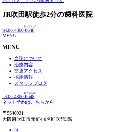
おとなとこどもの歯医者さん
JR吹田駅徒歩
2
分の歯科医院
おーむしば
tel.06-4860-
0648
MENU
MENU
当院について
治療内容
交通アクセス
採用情報
スタッフブログ
おーむしば
tel.06-4860-
0648
ネット予約はこちらから
〒5640031
大阪府吹田市元町4-8名匠医館3階
In